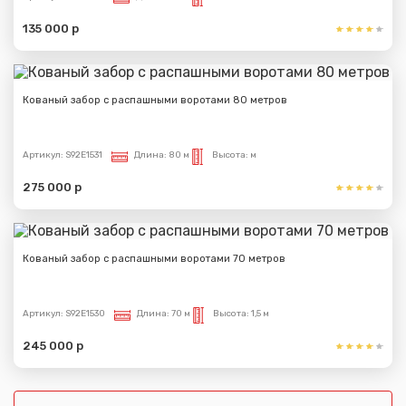
135 000 р
Кованый забор с распашными воротами 80 метров
Сообщение успешно
Артикул:
S92E1531
Длина:
80 м
Высота:
м
отправлено
275 000 р
Спасибо за обращение, наш специалист свяжется с
Вами.
Кованый забор с распашными воротами 70 метров
Артикул:
S92E1530
Длина:
70 м
Высота:
1,5 м
245 000 р