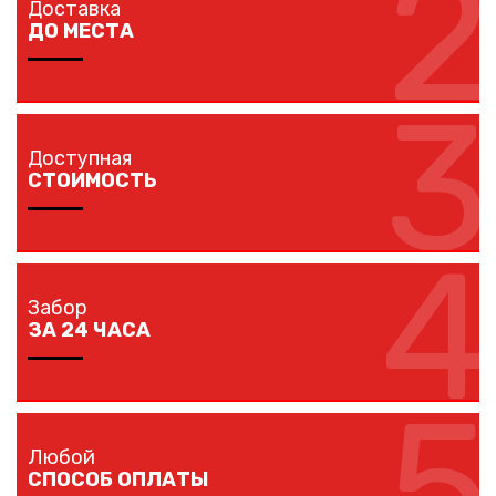
2
Доставка
наличия ворот и калиток.
ДО МЕСТА
3
Мы доставляем комплектующие забора на любой
объект в вашем городе в кратчайшие сроки
Доступная
собственным транспортом.
СТОИМОСТЬ
4
Мы предлагаем вам любые виды заборов, цветовых
решений по конкурентной цене.
Забор
ЗА 24 ЧАСА
5
Наши монтажники устанавливают заборы
протяженностью до 40 метров за один рабочий день.
Любой
СПОСОБ ОПЛАТЫ