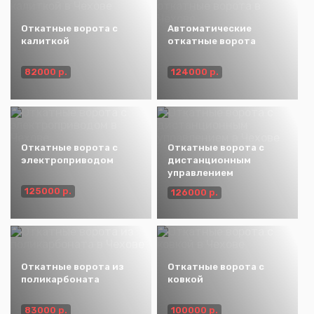
Откатные ворота с
Автоматические
калиткой
откатные ворота
82000 р.
124000 р.
Откатные ворота с
Откатные ворота с
электроприводом
дистанционным
управлением
125000 р.
126000 р.
Откатные ворота из
Откатные ворота с
поликарбоната
ковкой
83000 р.
100000 р.