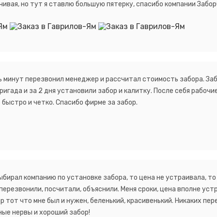
ирчивая, но тут я ставлю большую пятерку, спасибо компании Заб
ь минут перезвонил менеджер и рассчитал стоимость забора. Заб
Сообщение успешно отправлено
игада и за 2 дня установили забор и калитку. После себя рабочие
 быстро и четко. Спасибо фирме за забор.
Спасибо за обращение, наш специалист свяжется с Вами.
бирал компанию по установке забора, то цена не устраивала, то 
 перезвонили, посчитали, объяснили. Меня сроки, цена вполне уст
 тот что мне был и нужен, беленький, красивенький. Никаких пере
ные нервы и хороший забор!