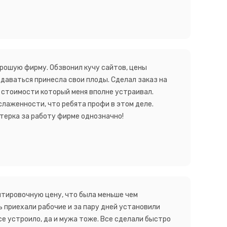
орошую фирму. Обзвонил кучу сайтов, цены
сдаваться принесла свои плоды. Сделал заказ на
т стоимости который меня вполне устраивал.
слаженности, что ребята профи в этом деле.
ятерка за работу фирме однозначно!
ентировочную цену, что была меньше чем
ь приехали рабочие и за пару дней установили
се устроило, да и мужа тоже. Все сделали быстро