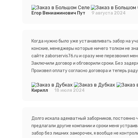
Псков
Южно-Сахалинск
Ростов-на-Дону
Якутск
Егор Вениаминович Пут
9 августа 2024
Рязань
Cанкт-Петербург
Самара
Саранск
Когда нужно было уже устанавливать забор на уч
конские, менеджеры которые ничего толком не зна
сайте zaborservis76.ru и сразу мне перезвонил м
Заключили договор и обговорили сроки. Без задер
Произвел оплату согласно договора и теперь раду
Кирилл
18 июля 2024
Долго искала адекватный заборников, постоянно ч
предлагали другие компании и сроки меня устраив
забор без лишних заморочек, я вообще не контрол