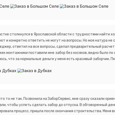
астке столкнулся в Ярославской области с трудностями найти х
ют и конкретно ответить не могут на вопросы. Но моя натура не 
енеджер, ответил на все вопросы, сделал предварительный расче
жек монтажники поставили мне забор без косяков, видно было по 
юсь, что за нормальные деньги у меня есть красивый заборчик. П
то то не так. Позвонила на ЗаборСервис, мне сразу сказали ори
али, чтобы успеть сделать забор до отпуска. В обговоренный ден
ировала процесс, пришла после окончания строительства. Меня в