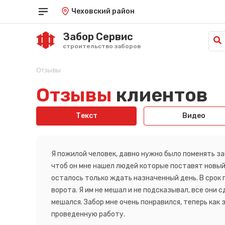
Чеховский район
Забор Сервис
строительство заборов
Краснодар
Саратов
Отзывы
од
Красноярск
Симферополь
Курган
Отзывы
клиентов
Ставрополь
Курск
Тамбов
Кызыл
Тюмень
Текст
Видео
Липецк
Улан-Удэ
Луганск
Ульяновск
Майкоп
Уфа
Махачкала
Хабаровск
Я пожилой человек, давно нужно было поменять заб
Омск
Ханты-Мансийск
чтоб он мне нашел людей которые поставят новый 
Орёл
Херсон
осталось только ждать назначенный день. В срок 
Оренбург
Чебоксары
ворота. Я им не мешал и не подсказывал, все они 
Пенза
Челябинск
мешался. Забор мне очень понравился, теперь как
Пермь
Черкесск
Петрозаводск
проведенную работу.
Чита
Петропавловск-Камчатский
Элиста