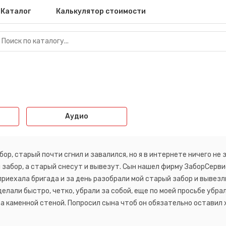
Каталог
Калькулятор стоимости
Аудио
ор, старый почти сгнил и завалился, но я в интернете ничего не
забор, а старый снесут и вывезут. Сын нашел фирму ЗаборСервис
приехала бригада и за день разобрали мой старый забор и вывезл
сделали быстро, четко, убрали за собой, еще по моей просьбе уб
 за каменной стеной. Попросил сына чтоб он обязательно оставил