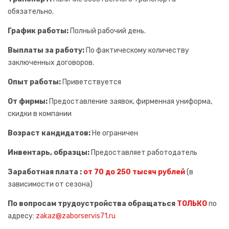
обязательно.
График работы:
Полный рабочий день.
Выплаты за работу:
По фактическому количеству
заключенных договоров.
Опыт работы:
Приветствуется
От фирмы:
Предоставление заявок, фирменная униформа,
скидки в компании
Возраст кандидатов:
Не ограничен
Инвентарь, образцы:
Предоставляет работодатель
Заработная плата :
от 70 до 250 тысяч рублей
(в
зависимости от сезона)
По вопросам трудоустройства обращаться
ТОЛЬКО
по
Сообщение успешно
адресу:
zakaz@zaborservis71.ru
отправлено