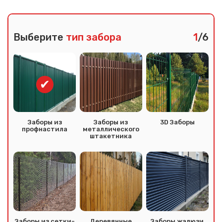
Выберите
тип забора
1
/6
Заборы из
Заборы из
3D Заборы
профнастила
металлического
штакетника
Заборы из сетки-
Деревянные
Заборы жалюзи