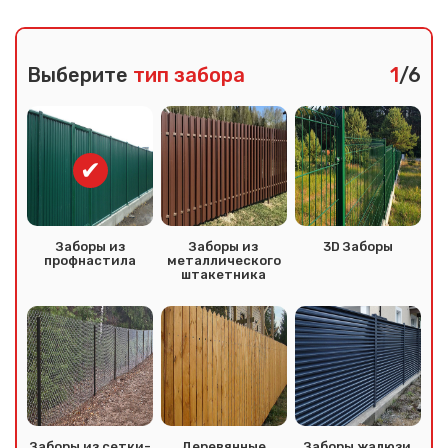
Выберите
тип забора
1
/6
Заборы из
Заборы из
3D Заборы
профнастила
металлического
штакетника
Заборы из сетки-
Деревянные
Заборы жалюзи