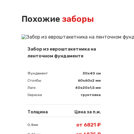
Похожие
заборы
Забор из евроштакетника на
ленточном фундаменте
Фундамент
30x40 см
Столбы
60х60х2 мм
Лаги
40х20х1,5 мм
Окраска
грунтовка
Толщина
Цена за п.м.
от 6821 ₽
0,4мм