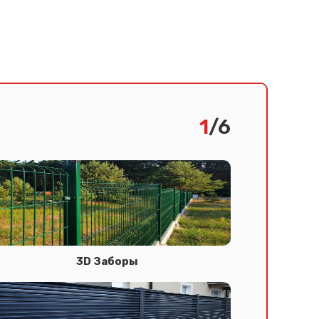
1
/6
3D Заборы