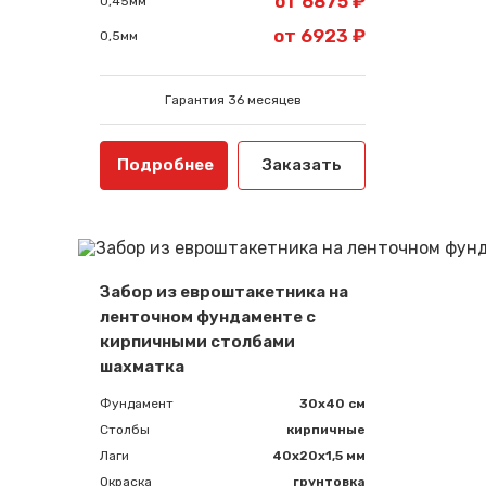
от 6875 ₽
0,45мм
от 6923 ₽
0,5мм
Гарантия 36 месяцев
Подробнее
Заказать
Забор из евроштакетника на
ленточном фундаменте с
кирпичными столбами
шахматка
Фундамент
30x40 см
Столбы
кирпичные
Лаги
40х20х1,5 мм
Окраска
грунтовка