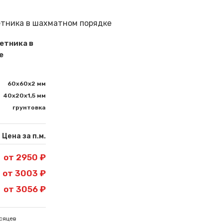
етника в
е
60х60х2 мм
40х20х1,5 мм
грунтовка
Цена за п.м.
от 2950 ₽
от 3003 ₽
от 3056 ₽
сяцев