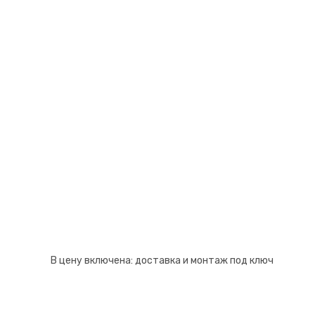
Псков
Южно-Сахалинск
Ростов-на-Дону
Якутск
Рязань
Cанкт-Петербург
Самара
Саранск
В цену включена:
доставка и монтаж под ключ