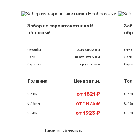
Забор из евроштакетника М-
Заб
образный
обр
Столбы
60х60х2 мм
Сто
Лаги
40х20х1,5 мм
Лаги
Окраска
грунтовка
Окра
Толщина
Цена за п.м.
Тол
от 1821 ₽
0,4мм
0,4м
от 1875 ₽
0,45мм
0,45
от 1923 ₽
0,5мм
0,5м
Гарантия 36 месяцев