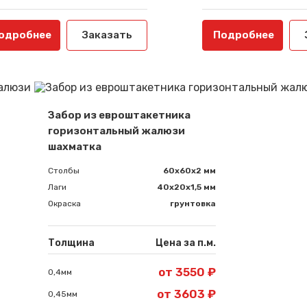
одробнее
Заказать
Подробнее
Забор из евроштакетника
горизонтальный жалюзи
шахматка
Столбы
60х60х2 мм
Лаги
40х20х1,5 мм
Окраска
грунтовка
Толщина
Цена за п.м.
от 3550 ₽
0,4мм
от 3603 ₽
0,45мм