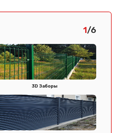
1
/6
3D Заборы