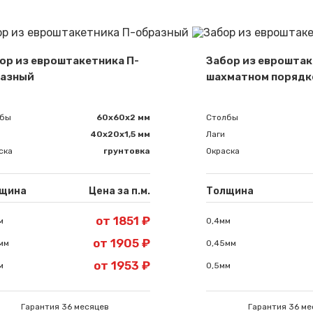
Сообщение успешно отправлено
ор из евроштакетника П-
Забор из евроштак
Спасибо за обращение, наш специалист свяжется с Вами.
азный
шахматном порядк
лбы
60х60х2 мм
Столбы
40х20х1,5 мм
Лаги
ска
грунтовка
Окраска
щина
Цена за п.м.
Толщина
от 1851 ₽
м
0,4мм
от 1905 ₽
мм
0,45мм
от 1953 ₽
м
0,5мм
Гарантия 36 месяцев
Гарантия 36 ме