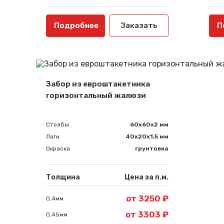
Подробнее
Заказать
П
Забор из евроштакетника
горизонтальный жалюзи
Столбы
60х60х2 мм
Лаги
40х20х1,5 мм
Окраска
грунтовка
Толщина
Цена за п.м.
от 3250 ₽
0,4мм
от 3303 ₽
0,45мм