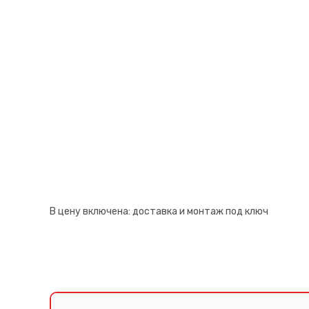
Псков
Южно-Сахалинск
Ростов-на-Дону
Якутск
Рязань
Cанкт-Петербург
Самара
Саранск
В цену включена:
доставка и монтаж под ключ