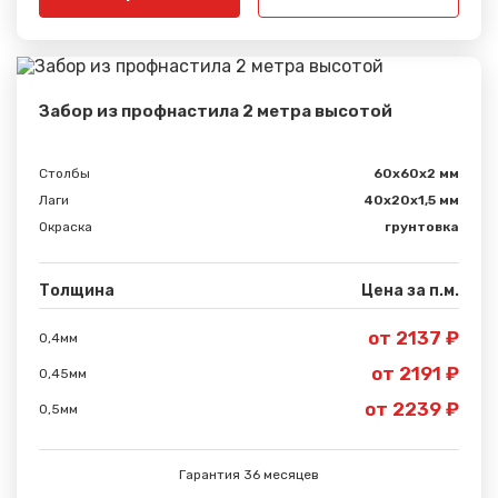
Забор из профнастила 2 метра высотой
Столбы
60х60х2 мм
Лаги
40х20х1,5 мм
Сообщение успешно
Окраска
грунтовка
отправлено
Толщина
Цена за п.м.
Спасибо за обращение, наш специалист свяжется с
Вами.
от 2137 ₽
0,4мм
от 2191 ₽
0,45мм
от 2239 ₽
0,5мм
Гарантия 36 месяцев