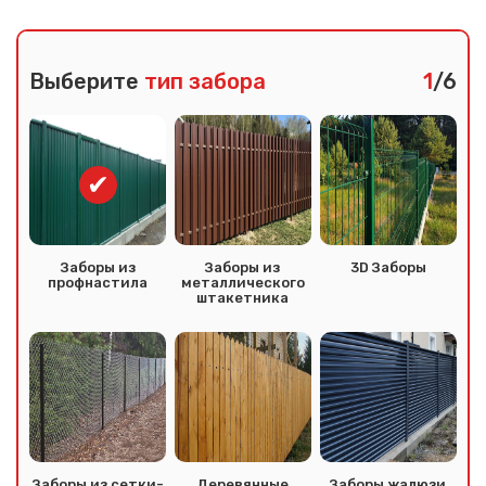
Выберите
тип забора
1
/6
Заборы из
Заборы из
3D Заборы
профнастила
металлического
штакетника
Заборы из сетки-
Деревянные
Заборы жалюзи