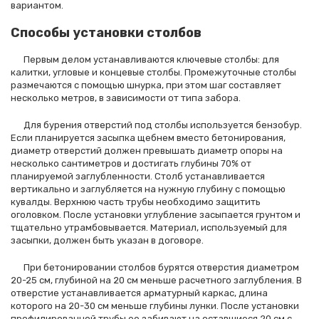
вариантом.
Способы установки столбов
Первым делом устанавливаются ключевые столбы: для
калитки, угловые и концевые столбы. Промежуточные столбы
размечаются с помощью шнурка, при этом шаг составляет
несколько метров, в зависимости от типа забора.
Для бурения отверстий под столбы используется бензобур.
Если планируется засыпка щебнем вместо бетонирования,
диаметр отверстий должен превышать диаметр опоры на
несколько сантиметров и достигать глубины 70% от
планируемой заглубленности. Столб устанавливается
вертикально и заглубляется на нужную глубину с помощью
кувалды. Верхнюю часть трубы необходимо защитить
оголовком. После установки углубление засыпается грунтом и
тщательно утрамбовывается. Материал, используемый для
засыпки, должен быть указан в договоре.
При бетонировании столбов бурятся отверстия диаметром
20-25 см, глубиной на 20 см меньше расчетного заглубления. В
отверстие устанавливается арматурный каркас, длина
которого на 20-30 см меньше глубины лунки. После установки
профилированной трубы ее забивают на оставшиеся 20 см с