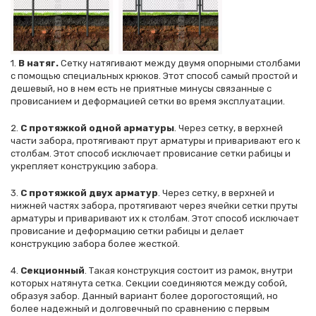
1.
В натяг.
Сетку натягивают между двумя опорными столбами
с помощью специальных крюков. Этот способ самый простой и
дешевый, но в нем есть не приятные минусы связанные с
провисанием и деформацией сетки во время эксплуатации.
2.
С протяжкой одной арматуры
. Через сетку, в верхней
части забора, протягивают прут арматуры и приваривают его к
столбам. Этот способ исключает провисание сетки рабицы и
укрепляет конструкцию забора.
3.
С протяжкой двух арматур
. Через сетку, в верхней и
нижней частях забора, протягивают через ячейки сетки пруты
арматуры и приваривают их к столбам. Этот способ исключает
провисание и деформацию сетки рабицы и делает
конструкцию забора более жесткой.
4.
Секционный
. Такая конструкция состоит из рамок, внутри
которых натянута сетка. Секции соединяются между собой,
образуя забор. Данный вариант более дорогостоящий, но
более надежный и долговечный по сравнению с первым