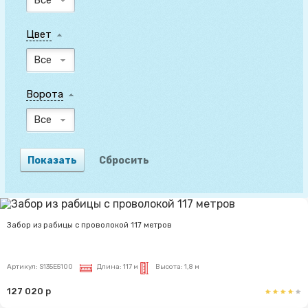
Цвет
Все
Ворота
Все
Забор из рабицы с проволокой 117 метров
Артикул:
S135E5100
Длина:
117 м
Высота:
1,8 м
127 020 р