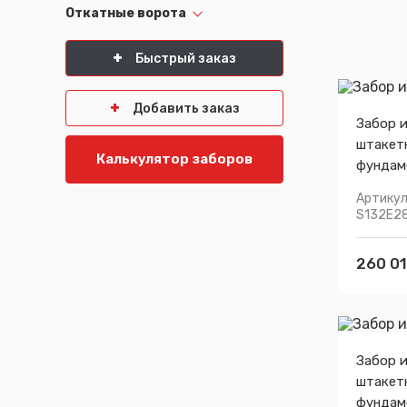
Откатные ворота
Псков
Южно-Сахалинск
Ростов-на-Дону
Якутск
Рязань
Cанкт-Петербург
Быстрый заказ
Самара
Саранск
Добавить заказ
Забор 
штакет
Калькулятор заборов
фундам
Артикул
S132E2
260 01
Забор 
штакет
фундам