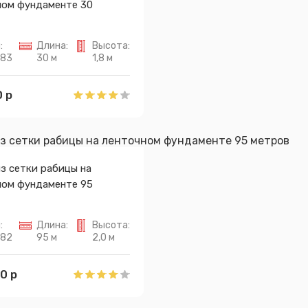
ном фундаменте 30
:
Длина:
Высота:
683
30 м
1,8 м
 р
з сетки рабицы на
ном фундаменте 95
:
Длина:
Высота:
682
95 м
2,0 м
0 р