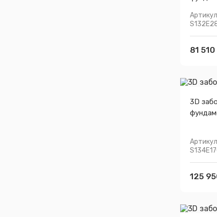
Артикул
S132E2
81 510
3D забо
фундам
Артикул
S134E1
125 95