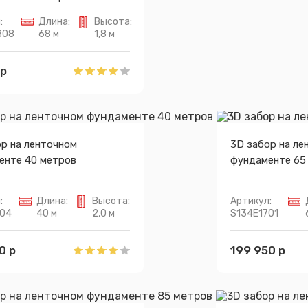
:
Длина:
Высота:
808
68 м
1,8 м
 р
р на ленточном
3D забор на ле
енте 40 метров
фундаменте 65
:
Длина:
Высота:
Артикул:
704
40 м
2,0 м
S134E1701
0 р
199 950 р