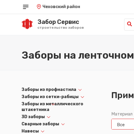
Чеховский район
Забор Сервис
строительство заборов
Краснодар
Саратов
од
Красноярск
Симферополь
Заборы на ленточном
Курган
Ставрополь
Курск
Тамбов
Кызыл
Тюмень
Липецк
Улан-Удэ
Луганск
Ульяновск
Майкоп
Уфа
Заборы из профнастила
Махачкала
Хабаровск
Прим
Омск
Ханты-Мансийск
Заборы из сетки-рабицы
Орёл
Херсон
Заборы из металлического
Оренбург
Чебоксары
штакетника
Материал
Пенза
Челябинск
3D заборы
Пермь
Черкесск
Сварные заборы
Все
Петрозаводск
Чита
Навесы
Петропавловск-Камчатский
Элиста