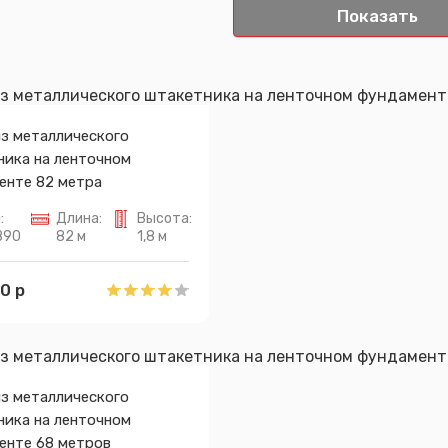
из металлического
ника на ленточном
енте 82 метра
:
Длина:
Высота:
890
82 м
1,8 м
0 р
из металлического
ника на ленточном
енте 68 метров