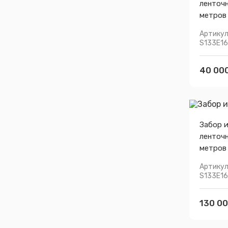
ленточ
метров
Артикул
S133E1
40 000
Забор и
ленточ
метров
Артикул
S133E1
130 00