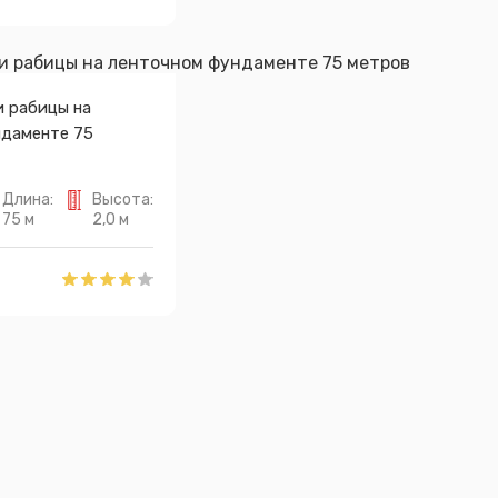
и рабицы на
ндаменте 75
Длина:
Высота:
75 м
2,0 м